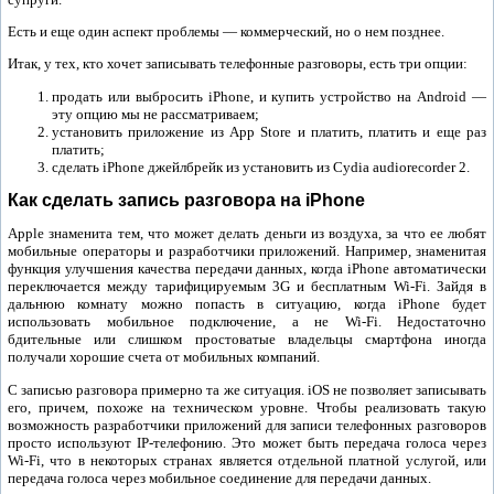
Есть и еще один аспект проблемы — коммерческий, но о нем позднее.
Итак, у тех, кто хочет записывать телефонные разговоры, есть три опции:
продать или выбросить iPhone, и купить устройство на Android —
эту опцию мы не рассматриваем;
установить приложение из App Store и платить, платить и еще раз
платить;
сделать iPhone джейлбрейк из установить из Cydia audiorecorder 2.
Как сделать запись разговора на iPhone
Apple знаменита тем, что может делать деньги из воздуха, за что ее любят
мобильные операторы и разработчики приложений. Например, знаменитая
функция улучшения качества передачи данных, когда iPhone автоматически
переключается между тарифицируемым 3G и бесплатным Wi-Fi. Зайдя в
дальнюю комнату можно попасть в ситуацию, когда iPhone будет
использовать мобильное подключение, а не Wi-Fi. Недостаточно
бдительные или слишком простоватые владельцы смартфона иногда
получали хорошие счета от мобильных компаний.
С записью разговора примерно та же ситуация. iOS не позволяет записывать
его, причем, похоже на техническом уровне. Чтобы реализовать такую
возможность разработчики приложений для записи телефонных разговоров
просто используют IP-телефонию. Это может быть передача голоса через
Wi-Fi, что в некоторых странах является отдельной платной услугой, или
передача голоса через мобильное соединение для передачи данных.