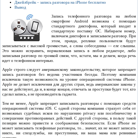
Джейлбрейк – запись разговора на iPhone бесплатно
Вывод
Запись телефонного разговора на любом
смартфоне Android возможна с помощью
стандартного диктофона, который входит в
стандартную поставку ОС. Набираем номер,
включаем диктофон и записываем разговор. При
этом, правда, реплики пользователя будут
записываться с высокой громкостью, а слова собеседника — еле слышны.
Это можно исправить, нормализовав запись в любом редакторе, либо
записывая разговор по громкой связи, что, кстати, мы и делаем, когда речь
идет о телефонном интервью.
Apple строго следует американскому законодательству, которое запрещает
запись разговоров без ведома участников беседы. Поэтому компания
исключила такую возможность на уровне операционной системы iPhone.
Apple не делает исключения для других стран, ведь американские законы у
нас не действуют, да и, в конце концов, отвечать за проступки будет тот, кто
сделал запись, а не производитель гаджета.
Тем не менее, Apple запрещает записывать разговоры с помощью средств
операционной системы iOS. C одной стороны компания страхует себя от
возможных судебных исков по нарушению privacy или пособничеству в
совершении противоправных действий. С другой стороны, в пользу такой
позиции можно привести и соображения безопасности. Если iPhone не
может записывать телефонные разговоры, то... значит, их не может записать
никто, ни спецслужбы, ни преступники, ни ваша мама или ревнивые
супруги.