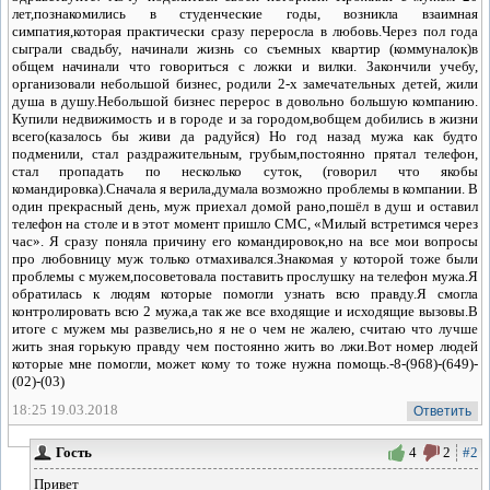
лет,познакомились в студенческие годы, возникла взаимная
симпатия,которая практически сразу переросла в любовь.Через пол года
сыграли свадьбу, начинали жизнь со съемных квартир (коммуналок)в
общем начинали что говориться с ложки и вилки. Закончили учебу,
организовали небольшой бизнес, родили 2-х замечательных детей, жили
душа в душу.Небольшой бизнес перерос в довольно большую компанию.
Купили недвижимость и в городе и за городом,вобщем добились в жизни
всего(казалось бы живи да радуйся) Но год назад мужа как будто
подменили, стал раздражительным, грубым,постоянно прятал телефон,
стал пропадать по несколько суток, (говорил что якобы
командировка).Сначала я верила,думала возможно проблемы в компании. В
один прекрасный день, муж приехал домой рано,пошёл в душ и оставил
телефон на столе и в этот момент пришло СМС, «Милый встретимся через
час». Я сразу поняла причину его командировок,но на все мои вопросы
про любовницу муж только отмахивался.Знакомая у которой тоже были
проблемы с мужем,посоветовала поставить прослушку на телефон мужа.Я
обратилась к людям которые помогли узнать всю правду.Я смогла
контролировать всю 2 мужа,а так же все входящие и исходящие вызовы.В
итоге с мужем мы развелись,но я не о чем не жалею, считаю что лучше
жить зная горькую правду чем постоянно жить во лжи.Вот номер людей
которые мне помогли, может кому то тоже нужна помощь.-8-(968)-(649)-
(02)-(03)
18:25 19.03.2018
Ответить
Гость
4
2
#2
Привет