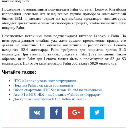
пока не под силу.
Последним потенциальным покупателем Palm остается Lenovo. Китайская
корпорация несколько лет назад весьма удачно приобрела компьютерный
бизнес IBM и, являясь одним из крупнейших продавцов компьютеров,
обладает достаточным запасом свободных средств, чтобы позволить себе
покупку Palm.
Независимые источники пока подтверждают интерес Lenovo к Palm. По
некоторым данным китайцы уже даже сделали предложение, правда, его
детали не известны. По оценкам аналитиков в распоряжении Lenovo
находится $2.4 миллиарда. Palm требуется для покрытия долгов $1.3
миллиарда. При этом собственных средств у Palm $592 миллиона. Таким
образом, цена Palm для Lenovo может быть в промежутке от $2 до $3
миллиардов. При этом капитализация Palm составляет $820 миллионов.
Читайте также:
HTC и Lenovo увольняют сотрудников
Покупка Palm оказалась состязанием
Обзор смартфона HTC Sensation. Hi-end по-тайваньски
Acer F1 и HTC HD2 – мобильные «Windows-Феррари»
Доступные смартфоны HTC: Tattoo и Touch2