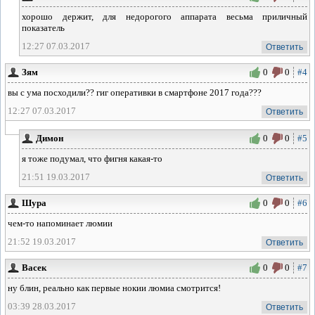
хорошо держит, для недорогого аппарата весьма приличный
показатель
12:27 07.03.2017
Ответить
Зям
0
0
#4
вы с ума посходили?? гиг оперативки в смартфоне 2017 года???
12:27 07.03.2017
Ответить
Димон
0
0
#5
я тоже подумал, что фигня какая-то
21:51 19.03.2017
Ответить
Шура
0
0
#6
чем-то напоминает люмии
21:52 19.03.2017
Ответить
Васек
0
0
#7
ну блин, реально как первые нокии люмиа смотрится!
03:39 28.03.2017
Ответить