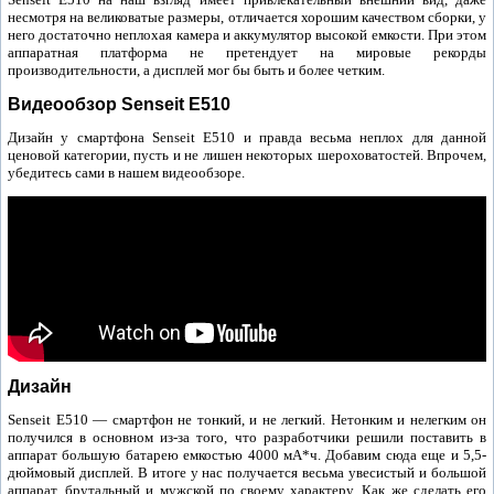
несмотря на великоватые размеры, отличается хорошим качеством сборки, у
него достаточно неплохая камера и аккумулятор высокой емкости. При этом
аппаратная платформа не претендует на мировые рекорды
производительности, а дисплей мог бы быть и более четким.
Видеообзор Senseit E510
Дизайн у смартфона Senseit E510 и правда весьма неплох для данной
ценовой категории, пусть и не лишен некоторых шероховатостей. Впрочем,
убедитесь сами в нашем видеообзоре.
Дизайн
Senseit E510 — смартфон не тонкий, и не легкий. Нетонким и нелегким он
получился в основном из-за того, что разработчики решили поставить в
аппарат большую батарею емкостью 4000 мА*ч. Добавим сюда еще и 5,5-
дюймовый дисплей. В итоге у нас получается весьма увесистый и большой
аппарат, брутальный и мужской по своему характеру. Как же сделать его