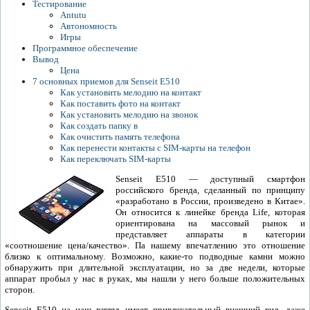
Тестирование
Antutu
Автономность
Игры
Программное обеспечение
Вывод
Цена
7 основных приемов для Senseit E510
Как установить мелодию на контакт
Как поставить фото на контакт
Как установить мелодию на звонок
Как создать папку в
Как очистить память телефона
Как перенести контакты с SIM-карты на телефон
Как переключать SIM-карты
Senseit E510 — доступный смартфон
российского бренда, сделанный по принципу
«разработано в России, произведено в Китае».
Он относится к линейке бренда Life, которая
ориентирована на массовый рынок и
представляет аппараты в категории
«соотношение цена/качество». Па нашему впечатлению это отношение
близко к оптимальному. Возможно, какие-то подводные камни можно
обнаружить при длительной эксплуатации, но за две недели, которые
аппарат пробыл у нас в руках, мы нашли у него больше положительных
сторон.
Senseit E510 на наш взгляд имеет привлекательный внешний вид, даже