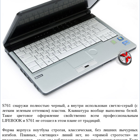
S761 снаружи полностью черный, а внутри использован светло-серый (с
легким зеленым оттенком) пластик. Клавиатура вообще выполнена белой.
Такое цветовое оформление свойственно всем профессиональным
LIFEBOOK и S761 не отошел в этом плане от традиций.
Форма корпуса ноутбука строгая, классическая, без лишних вычурных
изгибов. Плавных, «летящих» линий нет, но «прямой строгости» не
просматривается – здесь мы наблюдаем средним между ними вариант. Если