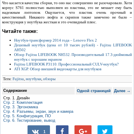
Что касается качества сборки, то оно нас совершенно не разочаровало. Хотя
корпус S761 полностью выполнен из пластика, это не мешает ему быть
надежным лэптопом. Ощупается, что пластик очень прочный и
качественный. Никакого люфта и скрипов также замечено не было –
конструкция у ноутбука жесткая и это очевидный плюс.
Читайте также:
Ноутбук-трансформер 2014 года – Lenovo Flex 2
Дешевый ноутбук (цена от 10 тысяч рублей) - Fujitsu LIFEBOOK
AH502
Обзор Fujitsu LIFEBOOK NH532. Производительный 17.3-дюймовый
ноутбук с хорошим экраном
Fujitsu LIFEBOOK P3110. Профессиональный CULV-ноутбук?
ATI XGP. Обзор внешней видеокарты для ноутбуков
Теги:
Fujitsu
,
ноутбуки
,
обзоры
Содержание
→
Одной страницей
Далее
Стр. 1. Дизайн
Стр. 2. Комплектация
Стр. 3. Эргономика
Стр. 4. Разъемы, экран, звук и камера
Стр. 5. Конфигурация, ПО
Стр. 6. Тестирование, вывод
1