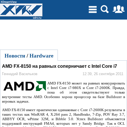
Новости
/
Hardware
AMD FX-8150 на равных соперничает с Intel Core i7
Геннадий Васильков
12:39, 26 сентября 2011
AMD FX-8150 может на равных конкурировать
с Intel Core i7-980X и Core i7-2600K. Правда,
пока об этом свидетельствуют только
внутренние тесты AMD. Особенно хорош процессор на базе Bulldozer в
игровых задачах.
AMD FX-8150 имеет практически одинаковые с Core i7-2600K результаты в
таких тестах как WinRAR 4, X.264 pass 2, Handbrake, 7-Zip, POV Ray 3.7,
ABBYY OCR, wPrime 32M, и Bibble 5.0. Успех Bulldozer объясняется
поддержкой инструкций FMA4, которых нет у Sandy Bridge. Так в OCL