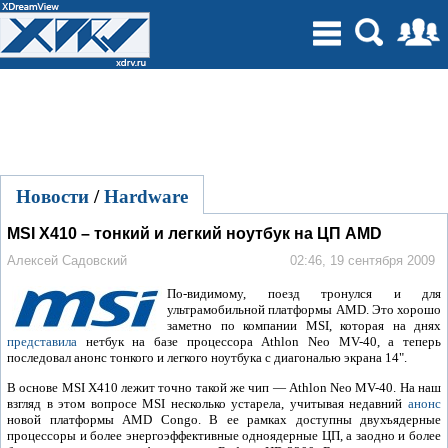
Новости
/
Hardware
MSI X410 – тонкий и легкий ноутбук на ЦП AMD
Алексей Садовский
02:46, 19 сентября 2009
По-видимому, поезд тронулся и для
ультрамобильной платформы AMD. Это хорошо
заметно по компании MSI, которая на днях
представила
нетбук на базе процессора Athlon Neo MV-40, а теперь
последовал анонс тонкого и легкого ноутбука с диагональю экрана 14".
В основе MSI X410 лежит точно такой же чип — Athlon Neo MV-40. На наш
взгляд в этом вопросе MSI несколько устарела, учитывая недавний
анонс
новой платформы AMD Congo. В ее рамках доступны двухъядерные
процессоры и более энергоэффективные одноядерные ЦП, а заодно и более