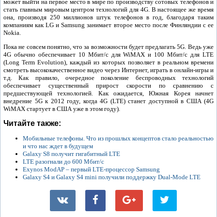
может выйти на первое место в мире по производству сотовых телефонов и
стать главным мировым центром технологий для 4G. В настоящее же время
она, производя 250 миллионов штук телефонов в год, благодаря таким
компаниям как LG и Samsung занимает второе место после Финляндии с ее
Nokia.
Пока не совсем понятно, что за возможности будет предлагать 5G. Ведь уже
4G обычно обеспечивает 10 Мбит/с для WiMAX и 100 Мбит/с для LTE
(Long Term Evolution), каждый из которых позволяет в реальном времени
смотреть высококачественное видео через Интернет, играть в онлайн-игры и
т.д. Как правило, очередное поколение беспроводных технологий
обеспечивает существенный прирост скорости по сравнению с
предшествующей технологией. Как ожидается, Южная Корея начнет
внедрение 5G к 2012 году, когда 4G (LTE) станет доступной в США (4G
WiMAX стартует в США уже в этом году).
Читайте также:
Мобильные телефоны. Что из прошлых концептов стало реальностью
и что нас ждет в будущем
Galaxy S8 получит гигабитный LTE
LTE разогнали до 600 Мбит/с
Exynos ModAP – первый LTE-процессор Samsung
Galaxy S4 и Galaxy S4 mini получили поддержку Dual-Mode LTE