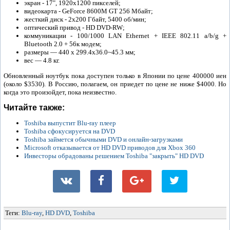
экран - 17", 1920x1200 пикселей;
видеокарта - GeForce 8600М GT 256 Мбайт;
жесткий диск - 2x200 Гбайт, 5400 об/мин;
оптический привод - HD DVD-RW;
коммуникации - 100/1000 LAN Ethernet + IEEE 802.11 a/b/g +
Bluetooth 2.0 + 56к модем;
размеры — 440 x 299.4x36.0~45.3 мм;
вес — 4.8 кг.
Обновленный ноутбук пока доступен только в Японии по цене 400000 иен
(около $3530). В Россию, полагаем, он приедет по цене не ниже $4000. Но
когда это произойдет, пока неизвестно.
Читайте также:
Toshiba выпустит Blu-ray плеер
Toshiba сфокусируется на DVD
Toshiba займется обычными DVD и онлайн-загрузками
Microsoft отказывается от HD DVD приводов для Xbox 360
Инвесторы обрадованы решением Toshiba "закрыть" HD DVD
Теги:
Blu-ray
,
HD DVD
,
Toshiba