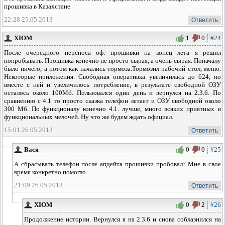
прошивка в Казахстане
22:28 25.05.2013
Ответить
XIOM
1
0
#24
После очередного переноса оф. прошивки на конец лета я решил
попробывать. Прошивка конечно не просто сырая, а очень сырая. Поначалу
было ничего, а потом как начались тормоза.Тормозил рабочий стол, меню.
Некоторые приложения. Свободная оперативка увеличилась до 624, но
вместе с ней и увеличилось потребление, в результате свободной ОЗУ
осталось около 100Мб. Пользовался один день и вернулся на 2.3.6. По
сравнению с 4.1 то просто сказка телефон летает и ОЗУ свободной около
300 Мб. По функционалу конечно 4.1. лучше, много всяких приятных и
функциональных мелочей. Ну что же будем ждать официал.
15:01 26.05.2013
Ответить
Вася
0
0
#25
А сбрасывать телефон после апдейта прошивки пробовал? Мне в свое
время конкретно помогло
21:09 26.05.2013
Ответить
XIOM
0
2
#26
Продолжение истории. Вернулся я на 2.3.6 и снова соблазнился на