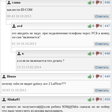
слава
0
0
#46
как вести ID:COM
00:43 16.10.2013
Ответить
avd
0
0
#47
его вводить не надо. при подключении телефона через УСБ к компу,
он сам "включается"
01:16 16.10.2013
Ответить
к
0
0
#48
а если не включается что делать ?
13:15 15.02.2014
Ответить
Некто
1
0
#49
почему odin не видит galaxy ace 2 LaFleur???
10:03 31.10.2013
Ответить
Alinka91
0
0
#50
ну ничего не получается(((((хэлп ребята SOS((((Odin скачала но не пойму
что надо через него из архива вытаскивать.