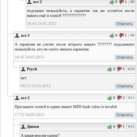
ace 2
0
1
#8
подскажи пожалуйста, а гарантия так же остаётся после
наката ещё и xxmc8 ?????????????
16:45 24.05.2013
Ответить
ace 2
0
1
#9
А гарантия не слетит после второго наката ???????? подскажите
пожалуйста. ато не охото лишать гарантии
16:45 24.05.2013
Ответить
Psych
3
1
#10
нет
08:15 25.05.2013
Ответить
ace 2
0
2
#11
При накате xxmc8 в одине пишет MD5 hash value is invalid
17:52 24.05.2013
Ответить
Димон
0
1
#12
А какая версия одина?