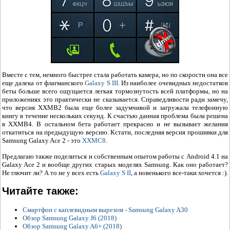
Вместе с тем, немного быстрее стала работать камера, но по скорости она все
еще далека от флагманского
Galaxy S III
. Из наиболее очевидных недостатков
беты больше всего ощущается легкая тормознутость всей платформы, но на
приложениях это практически не сказывается. Справедливости ради замечу,
что версия XXMB2 была еще более задумчивой и загружала телефонную
книгу в течение нескольких секунд. К счастью данная проблема была решена
в XXMB4. В остальном бета работает прекрасно и не вызывает желания
откатиться на предыдущую версию. Кстати, последняя версия прошивки для
Samsung Galaxy Ace 2 - это
XXMC8
.
Предлагаю также поделиться и собственным опытом работы с Android 4.1 на
Galaxy Ace 2 и вообще других старых моделях Samsung. Как оно работает?
Не глючит ли? А то не у всех есть
Galaxy S II
, а новенького все-таки хочется :).
Читайте также:
Смартфон с каплевидным вырезом - Samsung Galaxy A30
Обзор Samsung Galaxy J6 (2018)
Обзор Samsung Galaxy A6+ (2018)