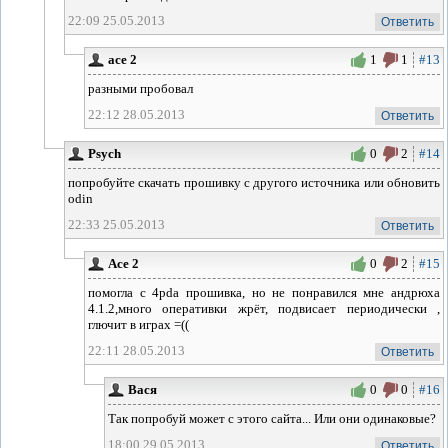
22:09 25.05.2013
Ответить
ace 2
1
1
#13
разными пробовал
22:12 28.05.2013
Ответить
Psych
0
2
#14
попробуйте скачать прошивку с другого источника или обновить
odin
22:33 25.05.2013
Ответить
Ace 2
0
2
#15
помогла с 4pda прошивка, но не понравился мне андрюха
4.1.2,много оперативки жрёт, подвисает периодически ,
глючит в играх =((
22:11 28.05.2013
Ответить
Вася
0
0
#16
Так попробуй может с этого сайта... Или они одинаковые?
18:00 29.05.2013
Ответить