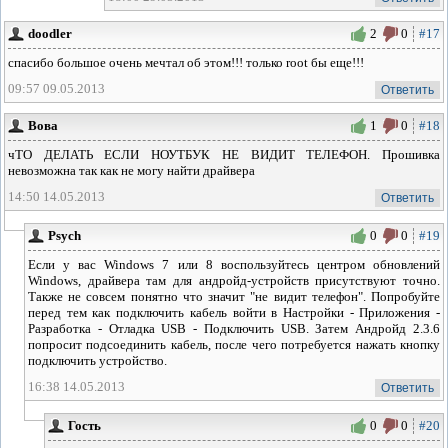
doodler
2
0
#17
спасибо большое очень мечтал об этом!!! только root бы еще!!!
09:57 09.05.2013
Ответить
Вова
1
0
#18
чТО ДЕЛАТЬ ЕСЛИ НОУТБУК НЕ ВИДИТ ТЕЛЕФОН. Прошивка
невозможна так как не могу найти драйвера
14:50 14.05.2013
Ответить
Psych
0
0
#19
Если у вас Windows 7 или 8 воспользуйтесь центром обновлений
Windows, драйвера там для андройд-устройств присутствуют точно.
Также не совсем понятно что значит "не видит телефон". Попробуйте
перед тем как подключить кабель войти в Настройки - Приложения -
Разработка - Отладка USB - Подключить USB. Затем Андройд 2.3.6
попросит подсоединить кабель, после чего потребуется нажать кнопку
подключить устройство.
16:38 14.05.2013
Ответить
Гость
0
0
#20