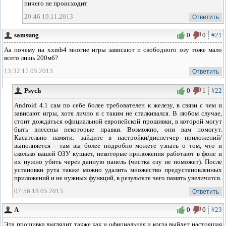
ничего не происходит
20:46 19.11.2013
Ответить
samsung
0
0
#21
Аа почему на xxmb4 многие игры зависают и свободного озу тоже мало
всего лишь 200мб?
13:32 17.05.2013
Ответить
Psych
0
1
#22
Android 4.1 сам по себе более требователен к железу, в связи с чем и
зависают игры, хотя лично я с таким не сталкивался. В любом случае,
стоит дождаться официальной европейской прошивки, в которой могут
быть внесены некоторые правки. Возможно, они вам помогут.
Касательно памяти: зайдите в настройки/диспетчер приложений/
выполняется - там вы более подробно можете узнать о том, что и
сколько вашей ОЗУ кушает, некоторые приложения работают в фоне и
их нужно убить через данную панель (чистка озу не поможет). После
установки рута также можно удалить множество предустановленных
приложений и не нужных функций, в результате чего память увеличится.
07:56 18.05.2013
Ответить
А
0
0
#23
Эта прошивка выглядит также как и официальная и когда выйдет настоящая