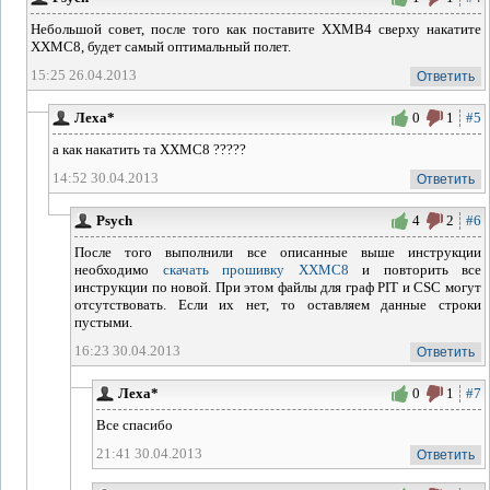
Небольшой совет, после того как поставите XXMB4 сверху накатите
XXMC8, будет самый оптимальный полет.
15:25 26.04.2013
Ответить
Леха*
0
1
#5
а как накатить та XXMC8 ?????
14:52 30.04.2013
Ответить
Psych
4
2
#6
После того выполнили все описанные выше инструкции
необходимо
скачать прошивку XXMC8
и повторить все
инструкции по новой. При этом файлы для граф PIT и CSC могут
отсутствовать. Если их нет, то оставляем данные строки
пустыми.
16:23 30.04.2013
Ответить
Леха*
0
1
#7
Все спасибо
21:41 30.04.2013
Ответить