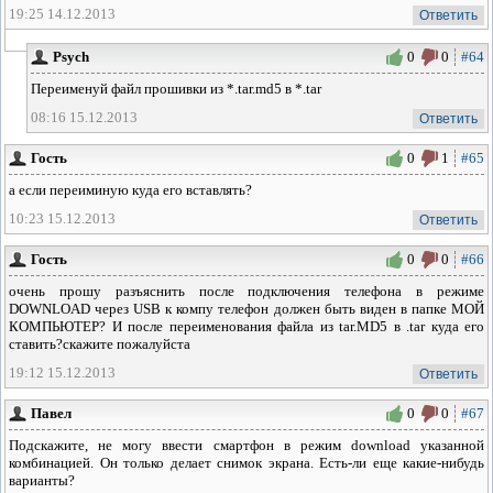
19:25 14.12.2013
Ответить
Psych
0
0
#64
Переименуй файл прошивки из *.tar.md5 в *.tar
08:16 15.12.2013
Ответить
Гость
0
1
#65
а если переиминую куда его вставлять?
10:23 15.12.2013
Ответить
Гость
0
0
#66
очень прошу разъяснить после подключения телефона в режиме
DOWNLOAD через USB к компу телефон должен быть виден в папке МОЙ
КОМПЬЮТЕР? И после переименования файла из tar.MD5 в .tar куда его
ставить?скажите пожалуйста
19:12 15.12.2013
Ответить
Павел
0
0
#67
Подскажите, не могу ввести смартфон в режим download указанной
комбинацией. Он только делает снимок экрана. Есть-ли еще какие-нибудь
варианты?