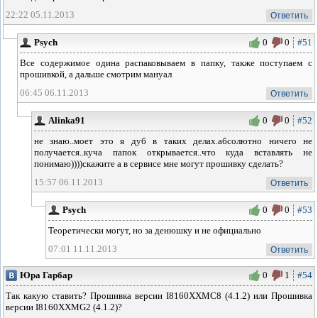
22:22 05.11.2013
Ответить
Psych
0
0
#51
Все содержимое одина распаковываем в папку, также поступаем с
прошивкой, а дальше смотрим мануал
06:45 06.11.2013
Ответить
Alinka91
0
0
#52
не знаю..моет это я дуб в таких делах.абсолютно ничего не
получается..куча папок открывается..что куда вставлять не
понимаю))))скажите а в сервисе мне могут прошивку сделать?
15:57 06.11.2013
Ответить
Psych
0
0
#53
Теоретически могут, но за денюшку и не официально
07:01 11.11.2013
Ответить
Юра Гарбар
0
1
#54
Так какую ставить? Прошивка версии I8160XXMC8 (4.1.2) или Прошивка
версии I8160XXMG2 (4.1.2)?