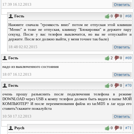
17:39 16.12.2013
Ответить
Гость
0
0
#68
Нажмите сначала "громкость вниз" потом не отпуская этой клавиши
"Меню" и тоже не отпуская, клавишу "Блокировки" и держите пару
секунд. После у вас телефон выключится, но вы не отпускайте и
держите. После все должно выйти, у меня точнее так было)
18:48 02.02.2015
Ответить
Гость
2
0
#69
надо из выключенного состояния
18:07 16.12.2013
Ответить
Гость
0
0
#70
очень прошу разъяснить после подключения телефона в режиме
DOWNLOAD через USB к компу телефон должен быть виден в папке МОЙ
КОМПЬЮТЕР? И после переименования файла из tar.MD5 в .tar куда его
ставить?скажите пожалуйста
10:50 17.12.2013
Ответить
Psych
0
0
#71