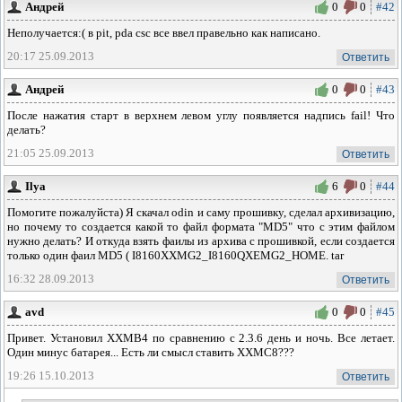
Андрей
0
0
#42
Неполучается:( в pit, pda csc все ввел правельно как написано.
20:17 25.09.2013
Ответить
Андрей
0
0
#43
После нажатия старт в верхнем левом углу появляется надпись fail! Что
делать?
21:05 25.09.2013
Ответить
Ilya
6
0
#44
Помогите пожалуйста) Я скачал odin и саму прошивку, сделал архивизацию,
но почему то создается какой то файл формата "MD5" что с этим файлом
нужно делать? И откуда взять фаилы из архива с прошивкой, если создается
только один фаил MD5 ( I8160XXMG2_I8160QXEMG2_HOME. tar
16:32 28.09.2013
Ответить
avd
0
0
#45
Привет. Установил XXMB4 по сравнению с 2.3.6 день и ночь. Все летает.
Один минус батарея... Есть ли смысл ставить XXMC8???
19:26 15.10.2013
Ответить