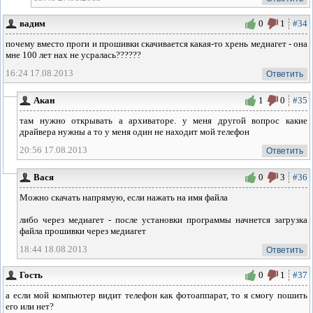
вадим
0
1
#34
почему вместо проги и прошивки скачивается какая-то хрень медиагет - она
мне 100 лет нах не усралась??????
16:24 17.08.2013
Ответить
Акан
1
0
#35
там нужно открывать а архиваторе. у меня другой вопрос какие
драйвера нужны а то у меня один не находит мой телефон
20:56 17.08.2013
Ответить
Вася
0
3
#36
Можно скачать напрямую, если нажать на имя файла
либо через медиагет - после установки программы начнется загрузка
файла прошивки через медиагет
18:44 18.08.2013
Ответить
Гость
0
1
#37
а если мой компьютер видит телефон как фотоаппарат, то я смогу пошить
его или нет?