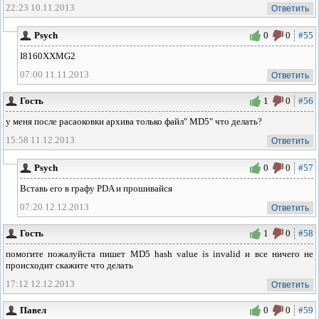
22:23 10.11.2013
Ответить
Psych
0
0
#55
I8160XXMG2
07:00 11.11.2013
Ответить
Гость
1
0
#56
у меня после расаоковки архива только файл" MD5" что делать?
15:58 11.12.2013
Ответить
Psych
0
0
#57
Вставь его в графу PDA и прошивайся
07:20 12.12.2013
Ответить
Гость
1
0
#58
помогите пожалуйста пишет MD5 hash value is invalid и все ничего не
происходит скажите что делать
17:12 12.12.2013
Ответить
Павел
0
0
#59