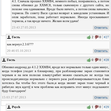
4.1. Сначала прошил XXMB4, немного побыл, понравилось, а потом
снова обновил до XXMC8, только скаченную с другого сайта, но
похоже она одинаковая. Вроде было ничего, а потом снова начались
тормоза. По совету Васи сделал возврат к заводским установкам. И
опля заработало, пока работает нормально. Иногда проскакивают
тормоза, а так вроде ничего. Желаю всем удачи!
23:43 27.05.2013
Ответить
Гость
2
0
#27
как вернул 2.3.6???
20:46 05.10.2013
Ответить
Гость
0
0
#28
Обновил андроид до 4.1.2 XXMB4, вроде все нормально только один минус,
когда телефон уходит в блокировку, при разблокировке экран становится
черным и на нем полоски плывут,рябит можно сказать,но не всегда так
происходит,иногда нормально с первого раза разблокировывается,но блин
хотелось бы чтобы без этого было,и когда звонят экран тоже черный и
рябит,но звук идет(( в чем проблема как исправить этот минус подскажите
буду благодарен!
15:03 27.07.2013
Ответить
Psych
1
0
#29