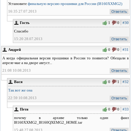
Установите
финальную версию прошивки для России (I8160XXMG2)
16:35 27.07.2013
Ответить
Гость
1
0
#30
Спасибо
15:20 28.07.2013
Ответить
Андрей
0
0
#31
А когда официальная версия прошивки в России то появится? Обещали в
апреле-мае а на дворе август...
21:08 10.08.2013
Ответить
Вася
0
1
#32
Так вот же она
22:59 10.08.2013
Ответить
Петя
0
0
#33
почему в архиве только один фаил
I8160XXMG2_I8160QXEMG2_HOME.tar
15:48 27.08.2013
Ответить