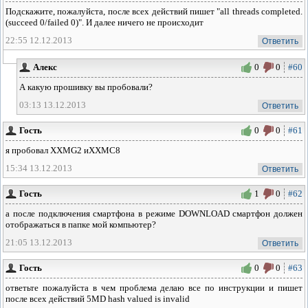
Подскажите, пожалуйста, после всех действий пишет "all threads completed.
(succeed 0/failed 0)". И далее ничего не происходит
22:55 12.12.2013
Ответить
Алекс
0
0
#60
А какую прошивку вы пробовали?
03:13 13.12.2013
Ответить
Гость
0
0
#61
я пробовал XXMG2 иXXMC8
15:34 13.12.2013
Ответить
Гость
1
0
#62
а после подключения смартфона в режиме DOWNLOAD смартфон должен
отображаться в папке мой компьютер?
21:05 13.12.2013
Ответить
Гость
0
0
#63
ответьте пожалуйста в чем проблема делаю все по инструкции и пишет
после всех действий 5MD hash valued is invalid