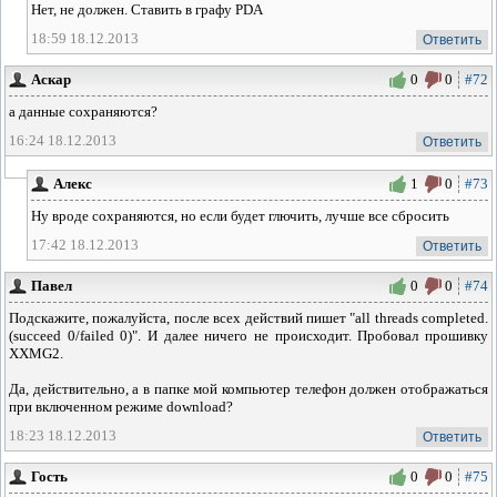
Нет, не должен. Ставить в графу PDA
18:59 18.12.2013
Ответить
Аскар
0
0
#72
а данные сохраняются?
16:24 18.12.2013
Ответить
Алекс
1
0
#73
Ну вроде сохраняются, но если будет глючить, лучше все сбросить
17:42 18.12.2013
Ответить
Павел
0
0
#74
Подскажите, пожалуйста, после всех действий пишет "all threads completed.
(succeed 0/failed 0)". И далее ничего не происходит. Пробовал прошивку
XXMG2.
Да, действительно, а в папке мой компьютер телефон должен отображаться
при включенном режиме download?
18:23 18.12.2013
Ответить
Гость
0
0
#75