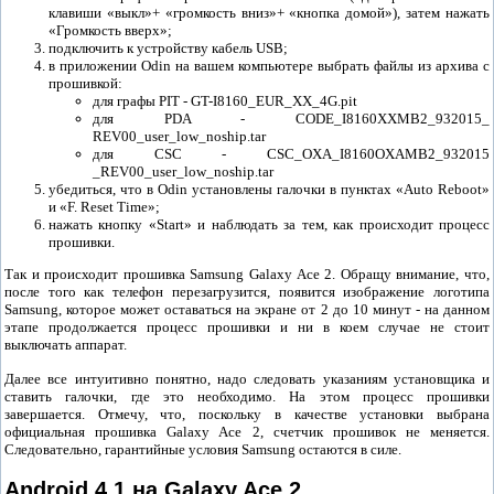
клавиши «выкл»+ «громкость вниз»+ «кнопка домой»), затем нажать
«Громкость вверх»;
подключить к устройству кабель USB;
в приложении Odin на вашем компьютере выбрать файлы из архива с
прошивкой:
для графы PIT - GT-I8160_EUR_XX_4G.pit
для PDA - CODE_I8160XXMB2_932015_
REV00_user_low_noship.tar
для CSC - CSC_OXA_I8160OXAMB2_932015
_REV00_user_low_noship.tar
убедиться, что в Odin установлены галочки в пунктах «Auto Reboot»
и «F. Reset Time»;
нажать кнопку «Start» и наблюдать за тем, как происходит процесс
прошивки.
Так и происходит прошивка Samsung Galaxy Ace 2. Обращу внимание, что,
после того как телефон перезагрузится, появится изображение логотипа
Samsung, которое может оставаться на экране от 2 до 10 минут - на данном
этапе продолжается процесс прошивки и ни в коем случае не стоит
выключать аппарат.
Далее все интуитивно понятно, надо следовать указаниям установщика и
ставить галочки, где это необходимо. На этом процесс прошивки
завершается. Отмечу, что, поскольку в качестве установки выбрана
официальная прошивка Galaxy Ace 2, счетчик прошивок не меняется.
Следовательно, гарантийные условия Samsung остаются в силе.
Android 4.1 на Galaxy Ace 2